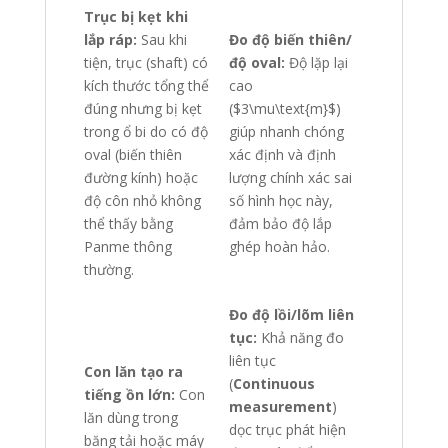
Trục bị kẹt khi
lắp ráp:
Sau khi
Đo độ biến thiên/
tiện, trục (shaft) có
độ oval:
Độ lặp lại
kích thước tổng thể
cao
đúng nhưng bị kẹt
(
$3\mu\text{m}$
)
trong ổ bi do có độ
giúp nhanh chóng
oval (biến thiên
xác định và định
đường kính) hoặc
lượng chính xác sai
độ côn nhỏ không
số hình học này,
thể thấy bằng
đảm bảo độ lắp
Panme thông
ghép hoàn hảo.
thường.
Đo độ lồi/lõm liên
tục:
Khả năng đo
liên tục
Con lăn tạo ra
(
Continuous
tiếng ồn lớn:
Con
measurement
)
lăn dùng trong
dọc trục phát hiện
băng tải hoặc máy