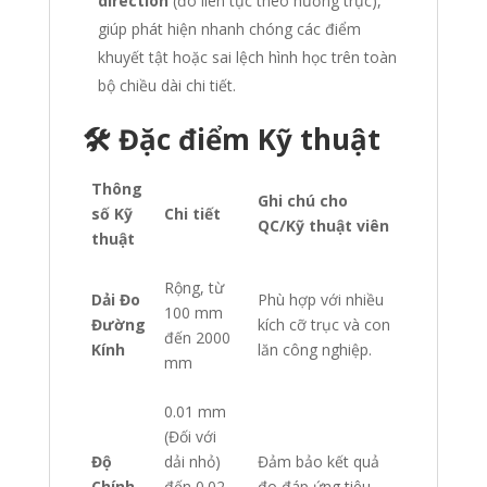
direction
(đo liên tục theo hướng trục),
giúp phát hiện nhanh chóng các điểm
khuyết tật hoặc sai lệch hình học trên toàn
bộ chiều dài chi tiết.
🛠️ Đặc điểm Kỹ thuật
Thông
Ghi chú cho
số Kỹ
Chi tiết
QC/Kỹ thuật viên
thuật
Rộng, từ
Dải Đo
Phù hợp với nhiều
100 mm
Đường
kích cỡ trục và con
đến 2000
Kính
lăn công nghiệp.
mm
0.01 mm
(Đối với
Độ
dải nhỏ)
Đảm bảo kết quả
Chính
đến 0.02
đo đáp ứng tiêu