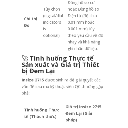
Đồng hồ so cơ
Tùy chọn
hoặc Đồng hồ so
(digital/dial
Điện tử (độ chia
Chỉ thị
indicators
0.01 mm hoặc
Đo
is
0.001 mm) tùy
optional)
theo yêu cầu về độ
nhạy và khả năng
ghi nhận dữ liệu.
🚀
Tình huống Thực tế
Sản xuất và Giá trị Thiết
bị Đem Lại
Insize 2715
được sinh ra để giải quyết các
vấn đề sau mà kỹ thuật viên QC thường gặp
phải:
Giá trị Insize 2715
Tình huống Thực
Đem Lại (Giải
tế (Thách thức)
pháp)