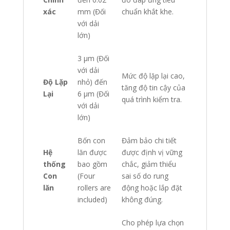
xác
mm (Đối
chuẩn khắt khe.
với dải
lớn)
3 µm (Đối
với dải
Mức độ lặp lại cao,
Độ Lặp
nhỏ) đến
tăng độ tin cậy của
Lại
6 µm (Đối
quá trình kiểm tra.
với dải
lớn)
Bốn con
Đảm bảo chi tiết
Hệ
lăn được
được định vị vững
thống
bao gồm
chắc, giảm thiểu
Con
(Four
sai số do rung
lăn
rollers are
động hoặc lắp đặt
included)
không đúng.
Cho phép lựa chọn