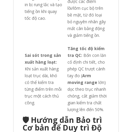
được các điểm
in bị rung lắc và tạo
lồi/lõm cục bộ trên
tiếng ồn khi quay
bề mặt, từ đó loại
tốc độ cao.
bỏ nguyên nhân gây
mất cân bằng động
và giảm tiếng ồn.
Tăng tốc độ kiểm
Sai sót trong sản
tra QC:
Bốn con lăn
xuất hàng loạt:
cố định chi tiết, cho
Khi sản xuất hàng
phép QC trượt cánh
loạt trục dài, khó
tay đo (
Arm
có thể kiểm tra
moving range
lớn)
từng điểm trên mỗi
dọc theo trục nhanh
trục một cách thủ
chóng, cắt giảm thời
công.
gian kiểm tra chất
lượng lên đến 50%.
🛡️ Hướng dẫn Bảo trì
Cơ bản để Duy trì Độ