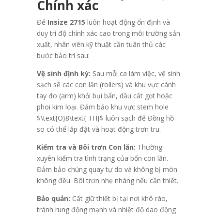
Chính xác
Để
Insize 2715
luôn hoạt động ổn định và
duy trì độ chính xác cao trong môi trường sản
xuất, nhân viên kỹ thuật cần tuân thủ các
bước bảo trì sau:
Vệ sinh định kỳ:
Sau mỗi ca làm việc, vệ sinh
sạch sẽ các con lăn (rollers) và khu vực cánh
tay đo (arm) khỏi bụi bẩn, dầu cắt gọt hoặc
phoi kim loại. Đảm bảo khu vực stem hole
$\text{O}8\text{ TH}$
luôn sạch để Đồng hồ
so có thể lắp đặt và hoạt động trơn tru.
Kiểm tra và Bôi trơn Con lăn:
Thường
xuyên kiểm tra tình trạng của bốn con lăn.
Đảm bảo chúng quay tự do và không bị mòn
không đều. Bôi trơn nhẹ nhàng nếu cần thiết.
Bảo quản:
Cất giữ thiết bị tại nơi khô ráo,
tránh rung động mạnh và nhiệt độ dao động