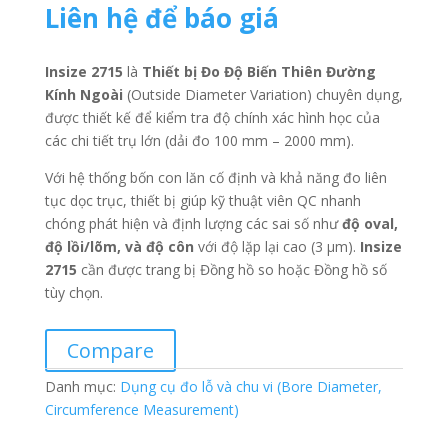
Liên hệ để báo giá
Insize 2715
là
Thiết bị Đo Độ Biến Thiên Đường
Kính Ngoài
(Outside Diameter Variation) chuyên dụng,
được thiết kế để kiểm tra độ chính xác hình học của
các chi tiết trụ lớn (dải đo 100 mm – 2000 mm).
Với hệ thống bốn con lăn cố định và khả năng đo liên
tục dọc trục, thiết bị giúp kỹ thuật viên QC nhanh
chóng phát hiện và định lượng các sai số như
độ oval,
độ lồi/lõm, và độ côn
với độ lặp lại cao (3 µm).
Insize
2715
cần được trang bị Đồng hồ so hoặc Đồng hồ số
tùy chọn.
Compare
Danh mục:
Dụng cụ đo lỗ và chu vi (Bore Diameter,
Circumference Measurement)