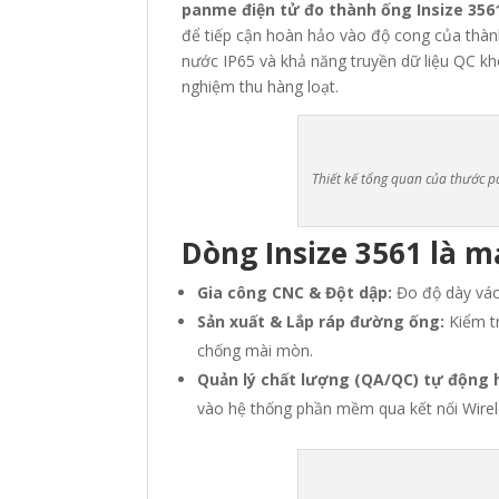
panme điện tử đo thành ống Insize 3561
để tiếp cận hoàn hảo vào độ cong của thà
nước IP65
và khả năng truyền dữ liệu QC k
nghiệm thu hàng loạt.
Thiết kế tổng quan của thước pa
Dòng Insize 3561 là m
Gia công CNC & Đột dập:
Đo độ dày vách
Sản xuất & Lắp ráp đường ống:
Kiểm tr
chống mài mòn
.
Quản lý chất lượng (QA/QC) tự động 
vào hệ thống phần mềm qua kết nối Wirel