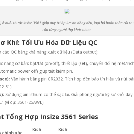
 ở đuôi thước Insize 3561 giúp duy trì áp lực đo đồng đều, loại bỏ hoàn toàn rủi ro 
của từng người thợ khác nhau.
ơ Khí: Tối Ưu Hóa Dữ Liệu QC
áo cáo QC bằng khả năng xuất dữ liệu (Data output)
:
 năng cơ bản: bật/tắt (on/off), thiết lập (set), chuyển đổi hệ mét/inc
tomatic power off) giúp tiết kiệm pin
.
ace):
Vận hành bằng pin CR2032
.
Tích hợp đèn báo tín hiệu và nút bấ
02-31)
.
):
Sử dụng pin lithium có thể sạc lại
.
Giải phóng người kỹ sư khỏi dây
L" (ví dụ: 3561-25AWL)
.
t Tổng Hợp Insize 3561 Series
Kích
Kích
 chính xác