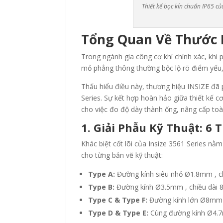
Thiết kế bọc kín chuẩn IP65 củ
Tổng Quan Về Thước P
Trong ngành gia công cơ khí chính xác, khi p
mỏ phẳng thông thường bộc lộ rõ điểm yếu,
Thấu hiểu điều này, thương hiệu INSIZE
đã 
Series
.
Sự kết hợp hoàn hảo giữa thiết kế cơ
cho việc đo độ dày thành ống
, nâng cấp toà
1. Giải Phẫu Kỹ Thuật: 6
Khác biệt cốt lõi của Insize 3561 Series n
cho từng bản vẽ kỹ thuật:
Type A:
Đường kính siêu nhỏ Ø1.8mm
, 
Type B:
Đường kính Ø3.5mm
, chiều dài
Type C & Type F:
Đường kính lớn Ø8m
Type D & Type E:
Cùng đường kính Ø4