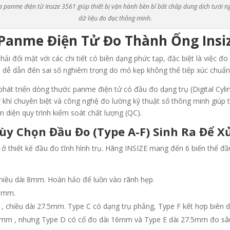
a panme điện tử Insize 3561 giúp thiết bị vận hành bền bỉ bất chấp dung dịch tưới n
dữ liệu đo đạc thông minh.
anme Điện Tử Đo Thành Ống Insiz
hải đối mặt với các chi tiết có biên dạng phức tạp, đặc biệt là việc 
 dễ dẫn đến sai số nghiêm trọng do mỏ kẹp không thể tiếp xúc chuẩn
phát triển dòng thước panme điện tử có đầu đo dạng trụ (Digital Cyli
 khí chuyên biệt và công nghệ đo lường kỹ thuật số thông minh giúp th
n diện quy trình kiểm soát chất lượng (QC).
 Tùy Chọn Đầu Đo (Type A-F) Sinh Ra Để X
ằm ở thiết kế đầu đo tĩnh hình trụ. Hãng INSIZE mang đến 6 biến thể 
chiều dài 8mm
. Hoàn hảo để luồn vào rãnh hẹp.
 8mm
.
m
, chiều dài 27.5mm
.
Type C có dạng trụ phẳng, Type F kết hợp biên 
.7mm
, nhưng Type D có cổ đo dài 16mm
và Type E dài 27.5mm
đo sâ