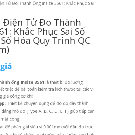
n Tử Đo Thành Ống Insize 3561: Khắc Phục Sai
 Điện Tử Đo Thành
61: Khắc Phục Sai Số
 Số Hóa Quy Trình QC
mm)
 giá
ành ống Insize 3561
là thiết bị đo lường
t triệt để bài toán kiểm tra kích thước tại các vị
g gia công cơ khí:
ẹp:
Thiết kế chuyên dụng để đo độ dày thành
 dáng mỏ đo (Type A, B, C, D, E, F)
giúp tiếp cận
 mặt cong.
t độ phân giải siêu vi 0.001mm
với đầu đo trục
ứng (carbide) chống mài mòn
, bảo chứng cho tính