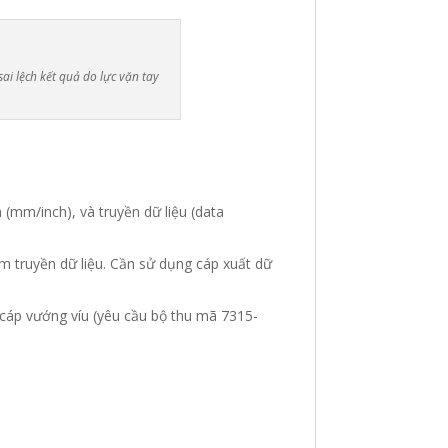
sai lệch kết quả do lực vặn tay
h (mm/inch), và truyền dữ liệu (data
m truyền dữ liệu
.
Cần sử dụng cáp xuất dữ
 cáp vướng víu (yêu cầu bộ thu mã 7315-