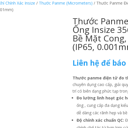
í Chính Xác Insize
/
Thước Panme (Micrometers)
/ Thước Panme Điệ
.001mm)
Thước Panme
Ống Insize 35
Bề Mặt Cong,
(IP65, 0.001
Liên hệ để báo
Thước panme điện tử đo th
chuyên dụng cao cấp, giải quyế
trí có biên dạng phức tạp tron
Đo lường linh hoạt góc h
ống
, cung cấp đa dạng kiểu
dễ dàng các rãnh hẹp và bề
Độ chính xác chuẩn QC:
Đạ
chính chế tác từ hợp kim c