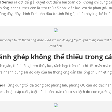
 Series
ra đời để giải quyết dứt điểm bài toán đó.
Không chỉ cung cấ
nh ống
, series 3561 còn là "trợ thủ số hóa" đắc lực.
Với độ phân giải 
hông dây
, đây chính là khoản đầu tư sinh lời giúp nhà máy loại bỏ h
nme điện tử đo thành ống Insize 3561 với mỏ đo dạng trụ chuyên dụng, giúp triệt tiêu 
rãnh hẹp.
ảnh ghép không thể thiếu trong các
 ngăn, thành ống bơm thủy lực, rãnh hẹp trên các chi tiết máy mà 
a nhanh dung sai độ dày của hệ thống ống dẫn khí, ống chịu nhiệt ng
hóa:
Ứng dụng tối đa trong các phòng lab, phòng QC cần đo đạc hàn
ess hoặc cáp xuất
, triệt tiêu hoàn toàn rủi ro sai lệch do con người gh