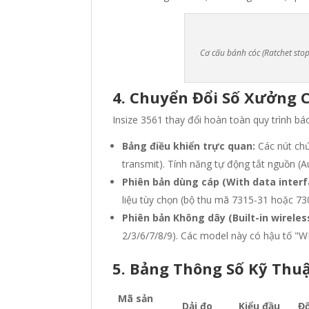
Cơ cấu bánh cóc (Ratchet stop)
4. Chuyển Đổi Số Xưởng C
Insize 3561 thay đổi hoàn toàn quy trình b
Bảng điều khiển trực quan:
Các nút chức
transmit)
.
Tính năng tự động tắt nguồn (Au
Phiên bản dùng cáp (With data interf
liệu tùy chọn (bộ thu mã 7315-31 hoặc 73
Phiên bản Không dây (Built-in wireless
2/3/6/7/8/9)
.
Các model này có hậu tố "W
5. Bảng Thông Số Kỹ Thuậ
Mã sản
Dải đo
Kiểu đầu
Độ