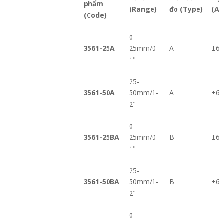
phẩm
(Range)
đo (Type)
(A
(Code)
0-
3561-25A
25mm/0-
A
±
1"
25-
3561-50A
50mm/1-
A
±
2"
0-
3561-25BA
25mm/0-
B
±
1"
25-
3561-50BA
50mm/1-
B
±
2"
0-