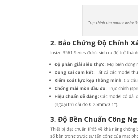
Trục chính của panme Insize 3
2. Bảo Chứng Độ Chính Xá
Insize 3561 Series được sinh ra để trở thàn
Độ phân giải siêu thực:
Mọi biến động n
Dung sai cam kết:
Tất cả các model th
Kiểm soát lực kẹp thông minh:
Cơ cấu 
Chống mài mòn đầu đo:
Trục chính (spi
Hiệu chuẩn dễ dàng:
Các model có dải đ
(ngoại trừ dải đo 0-25mm/0-1")
.
3. Độ Bền Chuẩn Công Ng
Thiết bị đạt chuẩn IP65 về khả năng chống 
số bên trong trước sự tấn công của mạt phoi 