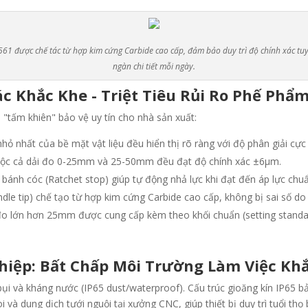
561 được chế tác từ hợp kim cứng Carbide cao cấp, đảm bảo duy trì độ chính xác tuy
ngàn chi tiết mỗi ngày.
c Khắc Khe - Triệt Tiêu Rủi Ro Phế Phẩ
h "tấm khiên" bảo vệ uy tín cho nhà sản xuất:
hỏ nhất của bề mặt vật liệu đều hiển thị rõ ràng với độ phân giải c
uộc cả dải đo 0-25mm và 25-50mm đều đạt độ chính xác ±6µm
.
bánh cóc (Ratchet stop)
giúp tự động nhả lực khi đạt đến áp lực chuẩ
ndle tip) chế tạo từ hợp kim cứng Carbide cao cấp
, không bị sai số d
o lớn hơn 25mm được cung cấp kèm theo khối chuẩn (setting standar
hiệp: Bất Chấp Môi Trường Làm Việc Kh
bụi và kháng nước (IP65 dust/waterproof)
. Cấu trúc gioăng kín IP65 
và dung dịch tưới nguội tại xưởng CNC, giúp thiết bị duy trì tuổi thọ 