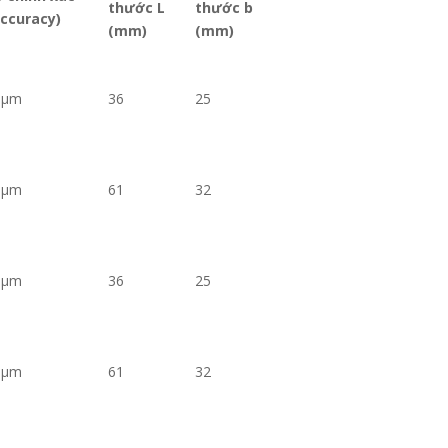
thước L
thước b
ccuracy)
(mm)
(mm)
6µm
36
25
6µm
61
32
6µm
36
25
6µm
61
32