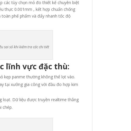
p các tùy chọn mỏ đo thiết kế chuyên biệt
siêu thực 0.001mm
, kết hợp chuẩn chống
oàn toàn phế phẩm và đẩy nhanh tốc độ
sai số khi kiểm tra các chi tiết
 lĩnh vực đặc thù:
mỏ kẹp panme thường không thể lọt vào.
ay tại xưởng gia công với đầu đo hợp kim
g loạt.
Dữ liệu được truyền realtime thẳng
i chép.