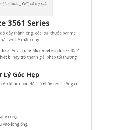
guội tại xưởng CNC, hỗ trợ xuất
e 3561 Series
đo độ dày thành ống, các loại thước panme
 xác với bề mặt cong.
ndrical Anvil Tube Micrometers) Insize 3561
iết bị này trở thành giải pháp tối thượng
ử Lý Góc Hẹp
đầu đo khác nhau để "cá nhân hóa" công cụ
dạng cong
.
u vào lòng ống.