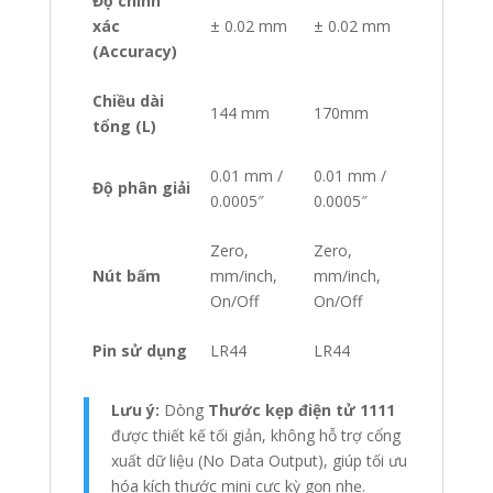
Độ chính
xác
± 0.02 mm
± 0.02 mm
(Accuracy)
Chiều dài
144 mm
170mm
tổng (L)
0.01 mm /
0.01 mm /
Độ phân giải
0.0005″
0.0005″
Zero,
Zero,
Nút bấm
mm/inch,
mm/inch,
On/Off
On/Off
Pin sử dụng
LR44
LR44
Lưu ý:
Dòng
Thước kẹp điện tử 1111
được thiết kế tối giản, không hỗ trợ cổng
xuất dữ liệu (No Data Output), giúp tối ưu
hóa kích thước mini cực kỳ gọn nhẹ.