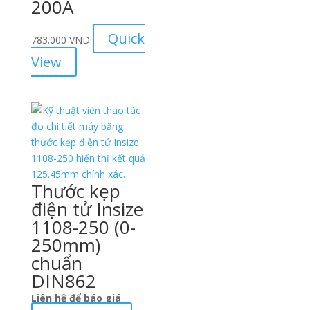
200A
Quick
783.000
VND
View
Thước kẹp
điện tử Insize
1108-250 (0-
250mm)
chuẩn
DIN862
Liên hệ để báo giá