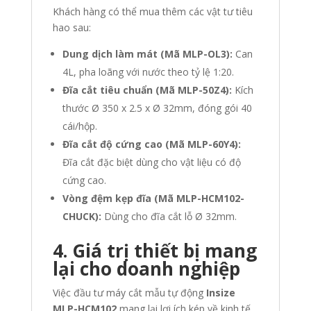
Khách hàng có thể mua thêm các vật tư tiêu
hao sau:
Dung dịch làm mát (Mã MLP-OL3):
Can
4L, pha loãng với nước theo tỷ lệ 1:20.
Đĩa cắt tiêu chuẩn (Mã MLP-50Z4):
Kích
thước Ø 350 x 2.5 x Ø 32mm, đóng gói 40
cái/hộp.
Đĩa cắt độ cứng cao (Mã MLP-60Y4):
Đĩa cắt đặc biệt dùng cho vật liệu có độ
cứng cao.
Vòng đệm kẹp đĩa (Mã MLP-HCM102-
CHUCK):
Dùng cho đĩa cắt lỗ Ø 32mm.
4. Giá trị thiết bị mang
lại cho doanh nghiệp
Việc đầu tư máy cắt mẫu tự động
Insize
MLP-HCM102
mang lại lợi ích kép về kinh tế