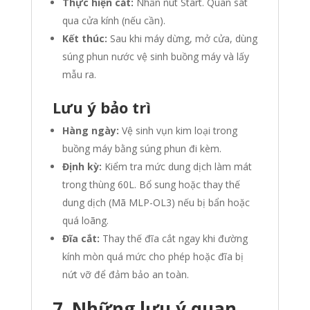
Thực hiện cắt:
Nhấn nút Start. Quan sát
qua cửa kính (nếu cần).
Kết thúc:
Sau khi máy dừng, mở cửa, dùng
súng phun nước vệ sinh buồng máy và lấy
mẫu ra.
Lưu ý bảo trì
Hàng ngày:
Vệ sinh vụn kim loại trong
buồng máy bằng súng phun đi kèm.
Định kỳ:
Kiểm tra mức dung dịch làm mát
trong thùng 60L. Bổ sung hoặc thay thế
dung dịch (Mã MLP-OL3) nếu bị bẩn hoặc
quá loãng.
Đĩa cắt:
Thay thế đĩa cắt ngay khi đường
kính mòn quá mức cho phép hoặc đĩa bị
nứt vỡ để đảm bảo an toàn.
7. Những lưu ý quan