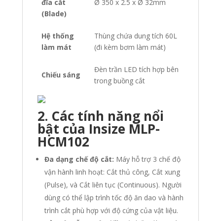
đĩa cắt
Ø 350 x 2.5 x Ø 32mm
(Blade)
Hệ thống
Thùng chứa dung tích 60L
làm mát
(đi kèm bơm làm mát)
Đèn trần LED tích hợp bên
Chiếu sáng
trong buồng cắt
2. Các tính năng nổi
bật của Insize MLP-
HCM102
Đa dạng chế độ cắt:
Máy hỗ trợ 3 chế độ
vận hành linh hoạt: Cắt thủ công, Cắt xung
(Pulse), và Cắt liên tục (Continuous). Người
dùng có thể lập trình tốc độ ăn dao và hành
trình cắt phù hợp với độ cứng của vật liệu.