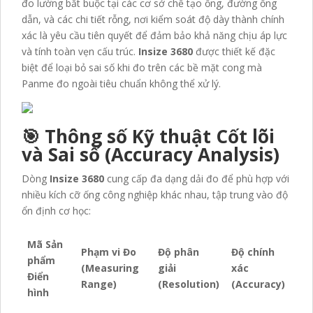
đo lường bắt buộc tại các cơ sở chế tạo ống, đường ống
dẫn, và các chi tiết rỗng, nơi kiểm soát độ dày thành chính
xác là yêu cầu tiên quyết để đảm bảo khả năng chịu áp lực
và tính toàn vẹn cấu trúc.
Insize 3680
được thiết kế đặc
biệt để loại bỏ sai số khi đo trên các bề mặt cong mà
Panme đo ngoài tiêu chuẩn không thể xử lý.
🎯 Thông số Kỹ thuật Cốt lõi
và Sai số (Accuracy Analysis)
Dòng
Insize 3680
cung cấp đa dạng dải đo để phù hợp với
nhiều kích cỡ ống công nghiệp khác nhau, tập trung vào độ
ổn định cơ học:
Mã Sản
Phạm vi Đo
Độ phân
Độ chính
phẩm
(Measuring
giải
xác
Điển
Range)
(Resolution)
(Accuracy)
hình