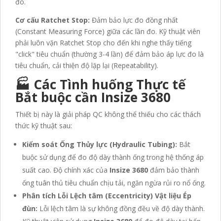
đo.
Cơ cấu Ratchet Stop:
Đảm bảo lực đo đồng nhất
(Constant Measuring Force) giữa các lần đo. Kỹ thuật viên
phải luôn vặn Ratchet Stop cho đến khi nghe thấy tiếng
"click" tiêu chuẩn (thường 3-4 lần) để đảm bảo áp lực đo là
tiêu chuẩn, cải thiện độ lặp lại (Repeatability).
🏭 Các Tình huống Thực tế
Bắt buộc cần Insize 3680
Thiết bị này là giải pháp QC không thể thiếu cho các thách
thức kỹ thuật sau:
Kiểm soát Ống Thủy lực (Hydraulic Tubing):
Bắt
buộc sử dụng để đo độ dày thành ống trong hệ thống áp
suất cao. Độ chính xác của
Insize 3680
đảm bảo thành
ống tuân thủ tiêu chuẩn chịu tải, ngăn ngừa rủi ro nổ ống.
Phân tích Lỗi Lệch tâm (Eccentricity) Vật liệu Ép
đùn:
Lỗi lệch tâm là sự không đồng đều về độ dày thành.