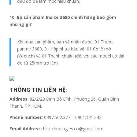
đầu đo để làm mốc hiệu chuẩn.
10. Bộ sản phẩm Insize 3680 chính hãng bao gồm
những gì?
Khi mua sản phẩm, bạn sẽ nhận được: 01 Thước
panme 3680, 01 Hộp nhựa bảo vệ, 01 Cờ lê mở
(Wrench) và 01 Thanh chuẩn (đối với các model có dải
đo từ 25mm trở lên).
THÔNG TIN LIÊN HỆ:
Address
: 82/2/28 Đinh Bộ Lĩnh, Phường 26, Quận Bình
Thạnh, TP HCM.
Phone number
:
0397.562.377 – 0901.131.343
Email Address
:
bktechnologies.co@gmail.com