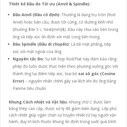
Thiết kế Đầu đo Tối ưu (Anvil & Spindle):
Đầu Anvil (Đầu cố định):
Thường là dạng trụ tròn (Rod
Anvil) hoặc bán cầu, được tôi cứng, có đường kính nhỏ
(thường
$\le 5 \, \text{mm}$
). Đầu này chui vào bên trong
ống và tiếp xúc ổn định với mặt cong bên trong.
Đầu Spindle (Đầu di chuyển):
Là bề mặt phẳng, tiếp
xúc với mặt ngoài của ống.
Nguyên tắc Đo:
Sự kết hợp Rod/Flat này đảm bảo rằng
phép đo luôn được thực hiện theo phương vuông góc với
thành ống tại điểm tiếp xúc, loại bỏ
sai số góc (Cosine
Error)
– nguyên nhân chính gây sai lệch khi đo ống bằng
Panme tiêu chuẩn.
Khung Cách nhiệt và Vật liệu:
Khung chữ C được làm
bằng thép cao cấp, được xử lý để giảm biến dạng. Lớp phủ
cách nhiệt giúp ngăn chặn sự truyền nhiệt từ tay người vận
hành, duy trì kích thước khung ổn định trong suốt quá trình