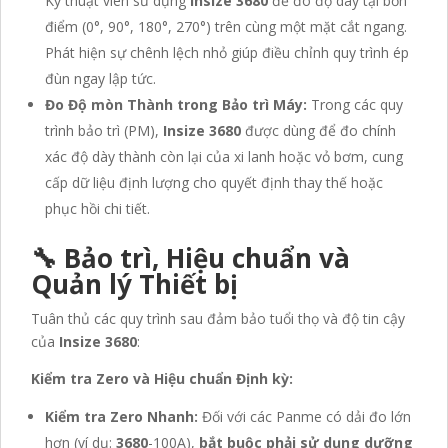
Kỹ thuật viên sử dụng
Insize 3680
để đo độ dày tại bốn
điểm (0°, 90°, 180°, 270°) trên cùng một mặt cắt ngang.
Phát hiện sự chênh lệch nhỏ giúp điều chỉnh quy trình ép
đùn ngay lập tức.
Đo Độ mòn Thành trong Bảo trì Máy:
Trong các quy
trình bảo trì (PM),
Insize 3680
được dùng để đo chính
xác độ dày thành còn lại của xi lanh hoặc vỏ bơm, cung
cấp dữ liệu định lượng cho quyết định thay thế hoặc
phục hồi chi tiết.
🔧 Bảo trì, Hiệu chuẩn và
Quản lý Thiết bị
Tuân thủ các quy trình sau đảm bảo tuổi thọ và độ tin cậy
của
Insize 3680
:
Kiểm tra Zero và Hiệu chuẩn Định kỳ:
Kiểm tra Zero Nhanh:
Đối với các Panme có dải đo lớn
hơn (ví dụ:
3680
-100A),
bắt buộc phải sử dụng dưỡng