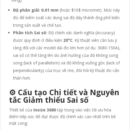
Độ phân giải:
0.01 mm
(hoặc
$10$
micromet). Mức này
đủ để kiểm soát các dung sai độ dày thành ống phổ biến
trong sản xuất và chế tạo.
Phân tích Sai số:
Độ chính xác danh nghĩa (Accuracy)
được quy định ở điều kiện
20°C
. Kỹ thuật viên cần lưu ý
rằng đối với các model dải đo lớn hơn (ví dụ: 3680-150A),
sai số có thể tăng lên do ảnh hưởng của độ không song
song (lack of parallelism) và độ không vuông góc (lack of
perpendicularity) của trục vít me, đòi hỏi kỹ thuật đo cẩn
thận hơn.
⚙️ Cấu tạo Chi tiết và Nguyên
tắc Giảm thiểu Sai số
Thiết kế của
Insize 3680
tập trung vào việc tối ưu hóa
điểm tiếp xúc để đạt được độ chính xác cao nhất trên bề
mặt cong: