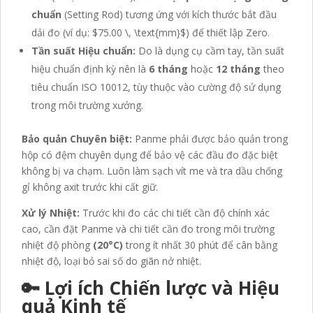
chuẩn
(Setting Rod) tương ứng với kích thước bắt đầu
dải đo (ví dụ:
$75.00 \, \text{mm}$
) để thiết lập Zero.
Tần suất Hiệu chuẩn:
Do là dụng cụ cầm tay, tần suất
hiệu chuẩn định kỳ nên là
6 tháng
hoặc
12 tháng
theo
tiêu chuẩn ISO 10012, tùy thuộc vào cường độ sử dụng
trong môi trường xưởng.
Bảo quản Chuyên biệt:
Panme phải được bảo quản trong
hộp có đệm chuyên dụng để bảo vệ các đầu đo đặc biệt
không bị va chạm. Luôn làm sạch vít me và tra dầu chống
gỉ không axit trước khi cất giữ.
Xử lý Nhiệt:
Trước khi đo các chi tiết cần độ chính xác
cao, cần đặt Panme và chi tiết cần đo trong môi trường
nhiệt độ phòng
(20°C)
trong ít nhất 30 phút để cân bằng
nhiệt độ, loại bỏ sai số do giãn nở nhiệt.
🔑 Lợi ích Chiến lược và Hiệu
quả Kinh tế