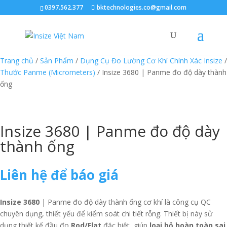
0397.562.377
bktechnologies.co@gmail.com
Trang chủ
/
Sản Phẩm
/
Dụng Cụ Đo Lường Cơ Khí Chính Xác Insize
/
Thước Panme (Micrometers)
/ Insize 3680 | Panme đo độ dày thành
ống
Insize 3680 | Panme đo độ dày
thành ống
Liên hệ để báo giá
Insize 3680
| Panme đo độ dày thành ống cơ khí là công cụ QC
chuyên dụng, thiết yếu để kiểm soát chi tiết rỗng. Thiết bị này sử
dụng thiết kế đầu đo
Rod/Flat
đặc biệt, giúp
loại bỏ hoàn toàn sai