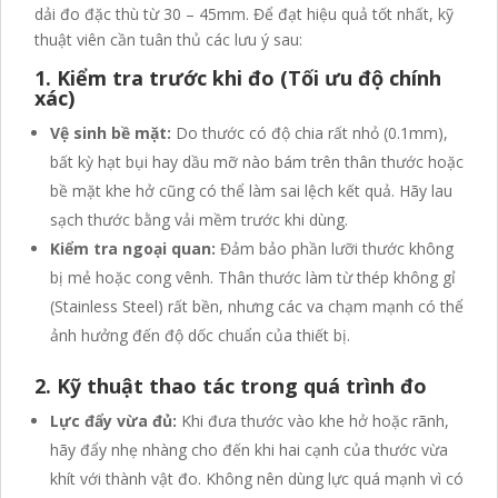
dải đo đặc thù từ 30 – 45mm. Để đạt hiệu quả tốt nhất, kỹ
thuật viên cần tuân thủ các lưu ý sau:
1. Kiểm tra trước khi đo (Tối ưu độ chính
xác)
Vệ sinh bề mặt:
Do thước có độ chia rất nhỏ (0.1mm),
bất kỳ hạt bụi hay dầu mỡ nào bám trên thân thước hoặc
bề mặt khe hở cũng có thể làm sai lệch kết quả. Hãy lau
sạch thước bằng vải mềm trước khi dùng.
Kiểm tra ngoại quan:
Đảm bảo phần lưỡi thước không
bị mẻ hoặc cong vênh. Thân thước làm từ thép không gỉ
(Stainless Steel) rất bền, nhưng các va chạm mạnh có thể
ảnh hưởng đến độ dốc chuẩn của thiết bị.
2. Kỹ thuật thao tác trong quá trình đo
Lực đẩy vừa đủ:
Khi đưa thước vào khe hở hoặc rãnh,
hãy đẩy nhẹ nhàng cho đến khi hai cạnh của thước vừa
khít với thành vật đo. Không nên dùng lực quá mạnh vì có