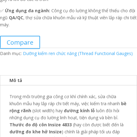
✅
Ứng dụng đa ngành:
Công cụ đo lường không thể thiếu cho đội
ngũ
QA/QC
, thợ sửa chữa khuôn mẫu và kỹ thuật viên lắp ráp chi tiết
máy.
Compare
Danh mục:
Dưỡng kiểm ren chức năng (Thread Functional Gauges)
Mô tả
Trong môi trường gia công cơ khí chính xác, sửa chữa
khuôn mẫu hay lắp ráp chi tiết máy, việc kiểm tra nhanh
bề
rộng rãnh
(slot width) hay
đường kính lỗ
luôn đòi hỏi
những dụng cụ đo lường linh hoạt, tiện dụng và bền bỉ.
Thước đo độ côn Insize 4833
(hay còn được biết đến là
dưỡng đo khe hở Insize
) chính là giải pháp tối ưu đáp