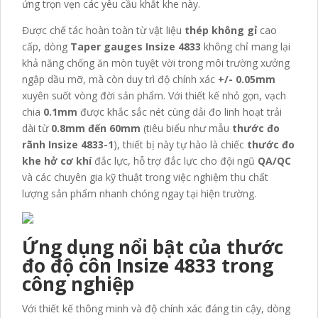
ứng trọn vẹn các yêu cầu khắt khe này.
Được chế tác hoàn toàn từ vật liệu
thép không gỉ
cao
cấp, dòng
Taper gauges Insize 4833
không chỉ mang lại
khả năng chống ăn mòn tuyệt vời trong môi trường xưởng
ngập dầu mỡ, mà còn duy trì độ chính xác
+/- 0.05mm
xuyên suốt vòng đời sản phẩm. Với thiết kế nhỏ gọn, vạch
chia
0.1mm
được khắc sắc nét cùng dải đo linh hoạt trải
dài từ
0.8mm đến 60mm
(tiêu biểu như mẫu
thước đo
rãnh Insize 4833-1
), thiết bị này tự hào là chiếc
thước đo
khe hở cơ khí
đắc lực, hỗ trợ đắc lực cho đội ngũ
QA/QC
và các chuyên gia kỹ thuật trong việc nghiệm thu chất
lượng sản phẩm nhanh chóng ngay tại hiện trường.
Ứng dụng nổi bật của thước
đo độ côn Insize 4833 trong
công nghiệp
Với thiết kế thông minh và độ chính xác đáng tin cậy, dòng