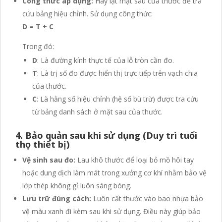
Công thức áp dụng:
Hãy lật mặt sau của thước để tra
cứu bảng hiệu chỉnh. Sử dụng công thức:
D = T + C
Trong đó:
D
: Là đường kính thực tế của lỗ tròn cần đo.
T
: Là trị số đo được hiển thị trực tiếp trên vạch chia
của thước.
C
: Là hằng số hiệu chỉnh (hệ số bù trừ) được tra cứu
từ bảng danh sách ở mặt sau của thước.
4. Bảo quản sau khi sử dụng (Duy trì tuổi
thọ thiết bị)
Vệ sinh sau đo:
Lau khô thước để loại bỏ mồ hôi tay
hoặc dung dịch làm mát trong xưởng cơ khí nhằm bảo vệ
lớp thép không gỉ luôn sáng bóng.
Lưu trữ đúng cách:
Luôn cất thước vào bao nhựa bảo
vệ màu xanh đi kèm sau khi sử dụng. Điều này giúp bảo