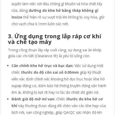
xuyên làm việc với dầu chống gỉ khuôn và hóa chất tẩy
rửa, dòng
dưỡng đo khe hở bằng thép không gỉ
Insize
thể hiện rõ sự vượt trội khi không bị oxy hóa, giữ
cho vạch chia 0.1mm luôn sắc nét.
3. Ứng dụng trong lắp ráp cơ khí
và chế tạo máy
Trong công đoạn lắp ráp cuối cùng, sự dung sai ăn khớp
giữa các chi tiết (Clearance fit) là yếu tố sống còn.
Căn chỉnh khe hở trục và bạc đạn:
Việc sử dụng một
chiếc
thước đo độ côn sai số 0.05mm
giúp kỹ thuật
viên xác định chính xác khoảng hở dọc trục hoặc khe hở
xupap động cơ, đảm bảo hệ thống truyền động vận hành
êm ái, không bị kẹt rít hay rơ lắc do nhiệt độ giãn nở.
Đánh giá độ mở mí van:
Chiếc
thước đo khe hở cơ
khí
này thường được dùng để chèn vào các khe hẹp của
bích nối, van công nghiệp, giúp QA/QC xác nhận độ kín