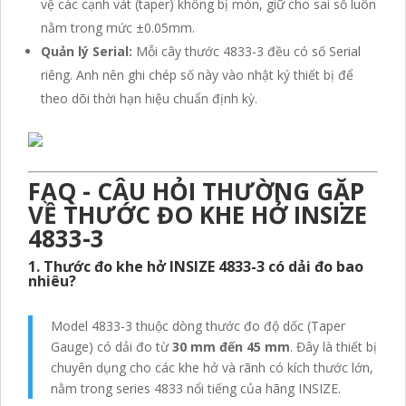
vệ các cạnh vát (taper) không bị mòn, giữ cho sai số luôn
nằm trong mức ±0.05mm.
Quản lý Serial:
Mỗi cây thước 4833-3 đều có số Serial
riêng. Anh nên ghi chép số này vào nhật ký thiết bị để
theo dõi thời hạn hiệu chuẩn định kỳ.
FAQ - CÂU HỎI THƯỜNG GẶP
VỀ THƯỚC ĐO KHE HỞ INSIZE
4833-3
1. Thước đo khe hở INSIZE 4833-3 có dải đo bao
nhiêu?
Model 4833-3 thuộc dòng thước đo độ dốc (Taper
Gauge) có dải đo từ
30 mm đến 45 mm
. Đây là thiết bị
chuyên dụng cho các khe hở và rãnh có kích thước lớn,
nằm trong series 4833 nổi tiếng của hãng INSIZE.