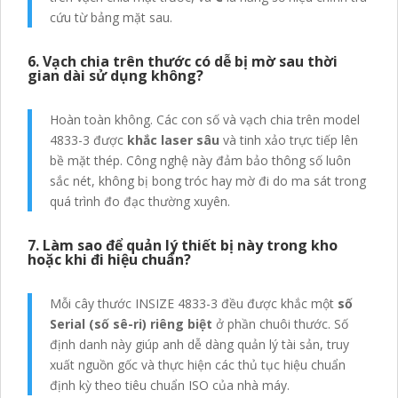
cứu từ bảng mặt sau.
6. Vạch chia trên thước có dễ bị mờ sau thời
gian dài sử dụng không?
Hoàn toàn không. Các con số và vạch chia trên model
4833-3 được
khắc laser sâu
và tinh xảo trực tiếp lên
bề mặt thép. Công nghệ này đảm bảo thông số luôn
sắc nét, không bị bong tróc hay mờ đi do ma sát trong
quá trình đo đạc thường xuyên.
7. Làm sao để quản lý thiết bị này trong kho
hoặc khi đi hiệu chuẩn?
Mỗi cây thước INSIZE 4833-3 đều được khắc một
số
Serial (số sê-ri) riêng biệt
ở phần chuôi thước. Số
định danh này giúp anh dễ dàng quản lý tài sản, truy
xuất nguồn gốc và thực hiện các thủ tục hiệu chuẩn
định kỳ theo tiêu chuẩn ISO của nhà máy.