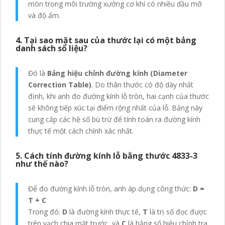
mòn trong môi trường xưởng cơ khí có nhiều dầu mỡ
và độ ẩm.
4. Tại sao mặt sau của thước lại có một bảng
danh sách số liệu?
Đó là
Bảng hiệu chỉnh đường kính (Diameter
Correction Table)
. Do thân thước có độ dày nhất
định, khi anh đo đường kính lỗ tròn, hai cạnh của thước
sẽ không tiếp xúc tại điểm rộng nhất của lỗ. Bảng này
cung cấp các hệ số bù trừ để tính toán ra đường kính
thực tế một cách chính xác nhất.
5. Cách tính đường kính lỗ bằng thước 4833-3
như thế nào?
Để đo đường kính lỗ tròn, anh áp dụng công thức:
D =
T + C
Trong đó:
D
là đường kính thực tế,
T
là trị số đọc được
trên vạch chia mặt trước, và
C
là hằng số hiệu chỉnh tra