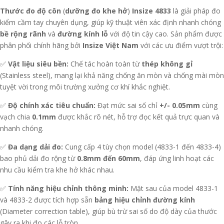
Thước đo độ côn
(
dưỡng đo khe hở
)
Insize 4833
là giải pháp đo
kiểm cầm tay chuyên dụng, giúp kỹ thuật viên xác định nhanh chóng
bề rộng rãnh
và
đường kính lỗ
với độ tin cậy cao. Sản phẩm được
phân phối chính hãng bởi
Insize Việt Nam
với các ưu điểm vượt trội:
✅
Vật liệu siêu bền:
Chế tác hoàn toàn từ
thép không gỉ
(Stainless steel), mang lại khả năng chống ăn mòn và chống mài mòn
tuyệt vời trong môi trường xưởng cơ khí khắc nghiệt.
✅
Độ chính xác tiêu chuẩn:
Đạt mức sai số chỉ
+/- 0.05mm
cùng
vạch chia
0.1mm
được khắc rõ nét, hỗ trợ đọc kết quả trực quan và
nhanh chóng.
✅
Đa dạng dải đo:
Cung cấp 4 tùy chọn model (4833-1 đến 4833-4)
bao phủ dải đo rộng từ
0.8mm đến 60mm
, đáp ứng linh hoạt các
nhu cầu kiểm tra khe hở khác nhau.
✅
Tính năng hiệu chỉnh thông minh:
Mặt sau của model 4833-1
và 4833-2 được tích hợp sẵn
bảng hiệu chỉnh đường kính
(Diameter correction table), giúp bù trừ sai số do độ dày của thước
gây ra khi đo các lỗ tròn.