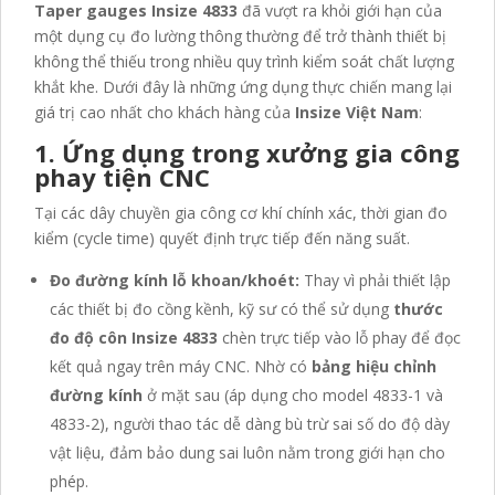
Taper gauges Insize 4833
đã vượt ra khỏi giới hạn của
một dụng cụ đo lường thông thường để trở thành thiết bị
không thể thiếu trong nhiều quy trình kiểm soát chất lượng
khắt khe. Dưới đây là những ứng dụng thực chiến mang lại
giá trị cao nhất cho khách hàng của
Insize Việt Nam
:
1. Ứng dụng trong xưởng gia công
phay tiện CNC
Tại các dây chuyền gia công cơ khí chính xác, thời gian đo
kiểm (cycle time) quyết định trực tiếp đến năng suất.
Đo đường kính lỗ khoan/khoét:
Thay vì phải thiết lập
các thiết bị đo cồng kềnh, kỹ sư có thể sử dụng
thước
đo độ côn Insize 4833
chèn trực tiếp vào lỗ phay để đọc
kết quả ngay trên máy CNC. Nhờ có
bảng hiệu chỉnh
đường kính
ở mặt sau (áp dụng cho model 4833-1 và
4833-2), người thao tác dễ dàng bù trừ sai số do độ dày
vật liệu, đảm bảo dung sai luôn nằm trong giới hạn cho
phép.