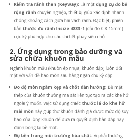
Kiểm tra rãnh then (Keyway):
Là một
dụng cụ đo bề
rộng rãnh
chuyên nghiệp, thiết bị giúp xác định nhanh
chóng khoảng cách giữa hai vách rãnh. Đặc biệt, phiên
bản
thước đo rãnh Insize 4833-1
(dải đo 0.8-15mm)
cực kỳ phù hợp cho các chi tiết phay siêu nhỏ.
2. Ứng dụng trong bảo dưỡng và
sửa chữa khuôn mẫu
Ngành khuôn mẫu (khuôn ép nhựa, khuôn dập) luôn đối
mặt với vấn đề hao mòn sau hàng ngàn chu kỳ dập.
Đo độ mòn ngàm kẹp và chốt dẫn hướng:
Bề mặt
thép của khuôn thường ma sát liên tục tạo ra các khe hở
ngoài ý muốn. Việc sử dụng chiếc
thước lá đo khe hở
mài mòn
này giúp thợ khuôn đánh giá được mức độ suy
hao của lòng khuôn để đưa ra quyết định hàn đắp hay
đánh bóng lại bề mặt.
Độ bền trong môi trường hóa chất:
Vì phải thường