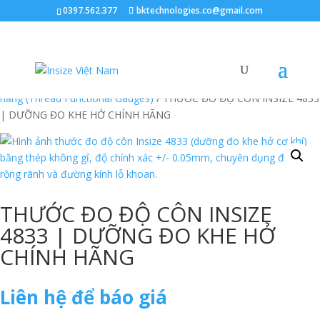
0397.562.377
bktechnologies.co@gmail.com
Trang chủ
/
Sản Phẩm
/
Dụng Cụ Đo Lường Cơ Khí Chính Xác Insize
/
Dụng cụ đo ren (Thread Measuring Tools)
/
Dưỡng kiểm ren chức
năng (Thread Functional Gauges)
/ THƯỚC ĐO ĐỘ CÔN INSIZE 4833
| DƯỠNG ĐO KHE HỞ CHÍNH HÃNG
THƯỚC ĐO ĐỘ CÔN INSIZE
4833 | DƯỠNG ĐO KHE HỞ
CHÍNH HÃNG
Liên hệ để báo giá