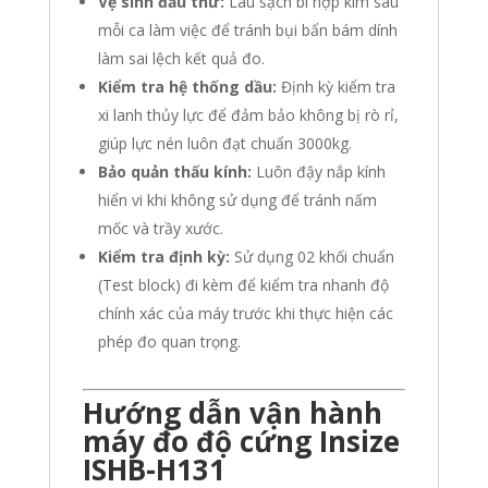
Vệ sinh đầu thử:
Lau sạch bi hợp kim sau
mỗi ca làm việc để tránh bụi bẩn bám dính
làm sai lệch kết quả đo.
Kiểm tra hệ thống dầu:
Định kỳ kiểm tra
xi lanh thủy lực để đảm bảo không bị rò rỉ,
giúp lực nén luôn đạt chuẩn 3000kg.
Bảo quản thấu kính:
Luôn đậy nắp kính
hiển vi khi không sử dụng để tránh nấm
mốc và trầy xước.
Kiểm tra định kỳ:
Sử dụng 02 khối chuẩn
(Test block) đi kèm để kiểm tra nhanh độ
chính xác của máy trước khi thực hiện các
phép đo quan trọng.
Hướng dẫn vận hành
máy đo độ cứng Insize
ISHB-H131