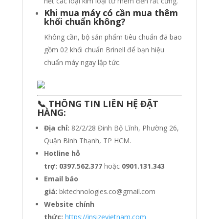
hết các loại kim loại từ mềm đến rất cứng.
Khi mua máy có cần mua thêm
khối chuẩn không?
Không cần, bộ sản phẩm tiêu chuẩn đã bao
gồm 02 khối chuẩn Brinell để bạn hiệu
chuẩn máy ngay lập tức.
📞 THÔNG TIN LIÊN HỆ ĐẶT
HÀNG:
Địa chỉ:
82/2/28 Đinh Bộ Lĩnh, Phường 26,
Quận Bình Thạnh, TP HCM.
Hotline hỗ
trợ:
0397.562.377
hoặc
0901.131.343
Email báo
giá:
bktechnologies.co@gmail.com
Website chính
thức:
https://insizevietnam.com