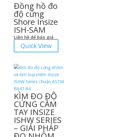
Đồng hồ đo
độ cứng
Shore Insize
ISH-SAM
Liên hệ để báo giá
Quick View
KÌM ĐO ĐỘ
CỨNG CẦM
TAY INSIZE
ISHW SERIES
– GIẢI PHÁP
ĐO NHÔM,