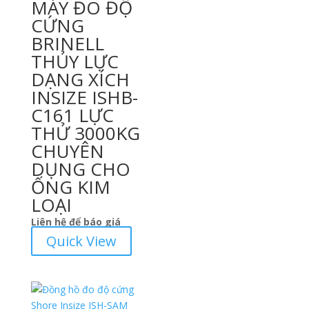
MÁY ĐO ĐỘ
CỨNG
BRINELL
THỦY LỰC
DẠNG XÍCH
INSIZE ISHB-
C161 LỰC
THỬ 3000KG
CHUYÊN
DỤNG CHO
ỐNG KIM
LOẠI
Liên hệ để báo giá
Quick View