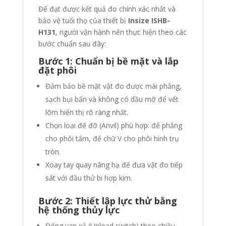
Để đạt được kết quả đo chính xác nhất và
bảo vệ tuổi thọ của thiết bị
Insize ISHB-
H131
, người vận hành nên thực hiện theo các
bước chuẩn sau đây:
Bước 1: Chuẩn bị bề mặt và lắp
đặt phôi
Đảm bảo bề mặt vật đo được mài phẳng,
sạch bụi bẩn và không có dầu mỡ để vết
lõm hiển thị rõ ràng nhất.
Chọn loại đế đỡ (Anvil) phù hợp: đế phẳng
cho phôi tấm, đế chữ V cho phôi hình trụ
tròn.
Xoay tay quay nâng hạ để đưa vật đo tiếp
sát với đầu thử bi hợp kim.
Bước 2: Thiết lập lực thử bằng
hệ thống thủy lực
Đóng van xả (Unload switch) theo chiều