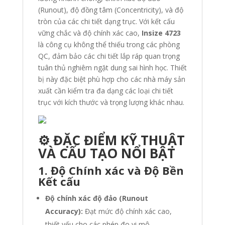
(Runout), độ đồng tâm (Concentricity), và độ
tròn của các chi tiết dạng trục. Với kết cấu
vững chắc và độ chính xác cao,
Insize 4723
là công cụ không thể thiếu trong các phòng
QC, đảm bảo các chi tiết lắp ráp quan trọng
tuân thủ nghiêm ngặt dung sai hình học. Thiết
bị này đặc biệt phù hợp cho các nhà máy sản
xuất cần kiểm tra đa dạng các loại chi tiết
trục với kích thước và trọng lượng khác nhau.
⚙️ ĐẶC ĐIỂM KỸ THUẬT
VÀ CẤU TẠO NỔI BẬT
1. Độ Chính xác và Độ Bền
Kết cấu
Độ chính xác độ đảo (Runout
Accuracy):
Đạt mức độ chính xác cao,
thiết yếu cho các phép đo vi mô.