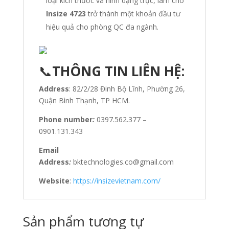
loại kích thước và hình dạng trục, làm cho
Insize 4723
trở thành một khoản đầu tư
hiệu quả cho phòng QC đa ngành.
📞
THÔNG TIN LIÊN HỆ:
Address
: 82/2/28 Đinh Bộ Lĩnh, Phường 26,
Quận Bình Thạnh, TP HCM.
Phone number
:
0397.562.377 –
0901.131.343
Email
Address
:
bktechnologies.co@gmail.com
Website
:
https://insizevietnam.com/
Sản phẩm tương tự