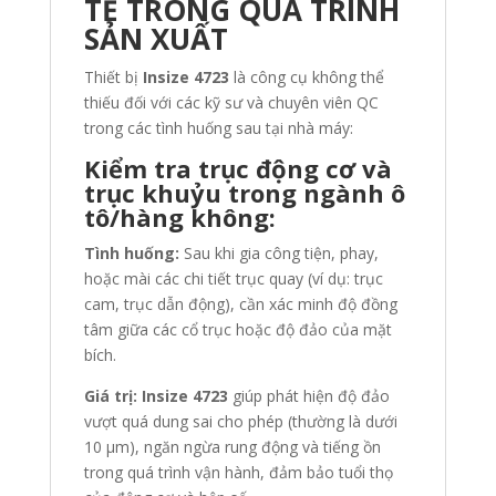
TẾ TRONG QUÁ TRÌNH
SẢN XUẤT
Thiết bị
Insize 4723
là công cụ không thể
thiếu đối với các kỹ sư và chuyên viên QC
trong các tình huống sau tại nhà máy:
Kiểm tra trục động cơ và
trục khuỷu trong ngành ô
tô/hàng không:
Tình huống:
Sau khi gia công tiện, phay,
hoặc mài các chi tiết trục quay (ví dụ: trục
cam, trục dẫn động), cần xác minh độ đồng
tâm giữa các cổ trục hoặc độ đảo của mặt
bích.
Giá trị:
Insize 4723
giúp phát hiện độ đảo
vượt quá dung sai cho phép (thường là dưới
10 µm), ngăn ngừa rung động và tiếng ồn
trong quá trình vận hành, đảm bảo tuổi thọ