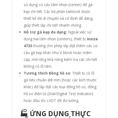
sử dụng cơ cấu tâm nhọn (center) để gá
kẹp chi tiết. Các bộ phận tailstock được
thiết kế để di chuyển và cố định dễ dàng,
giúp thiết lập chi tiết nhanh chóng.
Hỗ trợ gá kẹp đa dạng:
Ngoài việc sử
dụng hai tâm nhọn (centers), thiết bị
Insize
4723
thường cho phép lắp đặt thêm các cơ
cấu gá kẹp khác như V-block hoặc mâm
cặp, mở rộng khả năng kiểm tra các chi tiết
không có lỗ tâm.
Tương thích Đồng hồ so:
Thiết bị có lỗ
gá tiêu chuẩn Ø8 mm (hoặc các kích thước
khác) để lắp đặt các loại đồng hồ so, đồng
hồ so điện tử (Dial/Digital Test Indicator)
hoặc đầu đo LVDT để đo lường.
🏭 ỨNG DỤNG THỰC