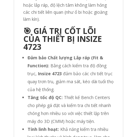
hoặc lắp ráp, độ lệch tâm không làm hỏng
các chi tiết liên quan (như ổ bi hoặc gioăng
làm kín).
🎯 GIÁ TRỊ CỐT LÕI
CỦA THIẾT BỊ INSIZE
4723
Đảm bảo Chất lượng Lắp ráp (Fit &
Function):
Bằng cách kiểm tra độ đồng
trục,
Insize 4723
đảm bảo các chi tiết trục
quay trơn tru, giảm ma sát, kéo dài tuổi thọ
của hệ thống.
Tăng tốc độ QC:
Thiết kế Bench Centers
cho phép gá đặt và kiểm tra chi tiết nhanh
chóng hơn nhiều so với việc thiết lập trên
máy đo 3D (CMM) hoặc máy tiện.
Tính linh hoạt:
Khả năng kiểm tra nhiều